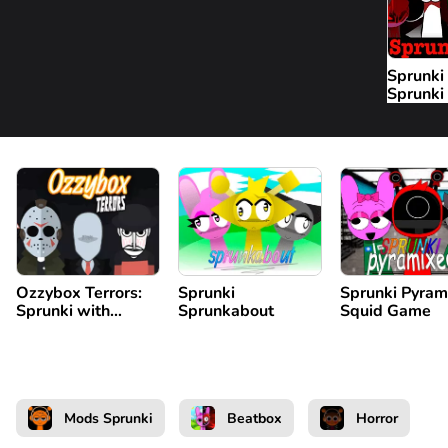
Sprunki
Sprunki
Fase 8
Ozzybox Terrors:
Sprunki
Sprunki Pyram
Sprunki with
Sprunkabout
Squid Game
Horror Characters
Mods Sprunki
Beatbox
Horror