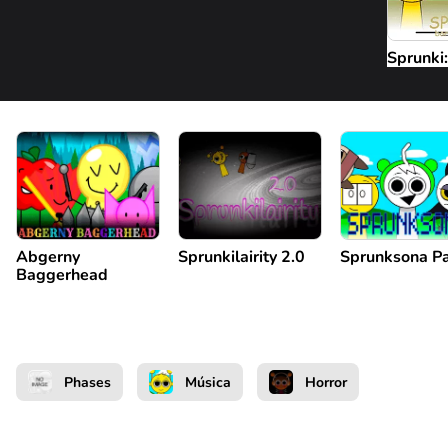
Sprunki:
Abgerny
Sprunkilairity 2.0
Sprunksona P
Baggerhead
Phases
Música
Horror