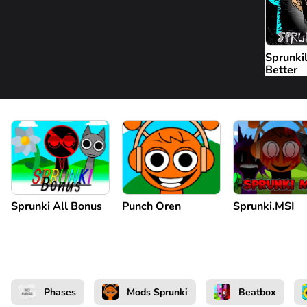
Sprunkil
Better
Sprunki All Bonus
Punch Oren
Sprunki.MSI
Phases
Mods Sprunki
Beatbox