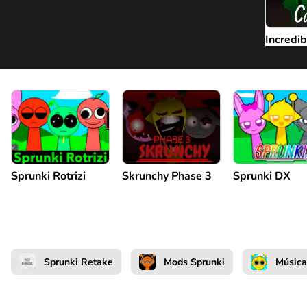
Incredi
Sprunki Rotrizi
Skrunchy Phase 3
Sprunki DX
Sprunki Retake
Mods Sprunki
Música