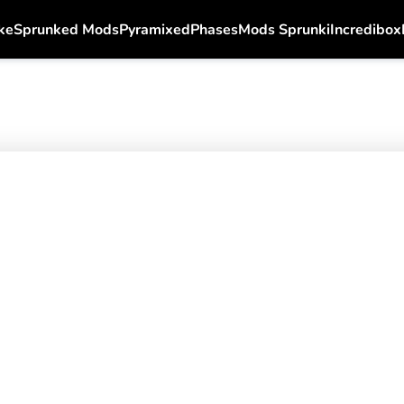
ke
Sprunked Mods
Pyramixed
Phases
Mods Sprunki
Incredibox