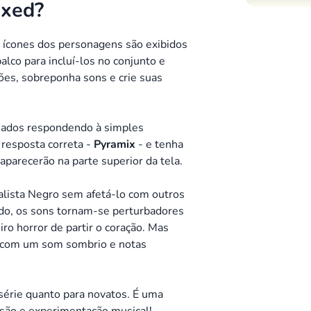
ixed?
s ícones dos personagens são exibidos
palco para incluí-los no conjunto e
es, sobreponha sons e crie suas
eados respondendo à simples
a resposta correta -
Pyramix
- e tenha
parecerão na parte superior da tela.
alista Negro sem afetá-lo com outros
do, os sons tornam-se perturbadores
ro horror de partir o coração. Mas
á com um som sombrio e notas
série quanto para novatos. É uma