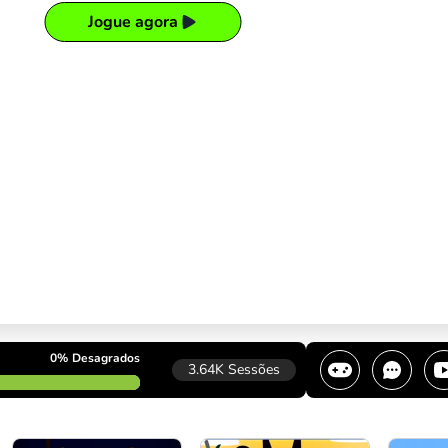
Jogue agora
0%
Desagrados
3.64K
Sessões