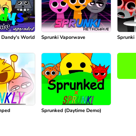
e Dandy's World
Sprunki Vaporwave
Sprunk
mped
Sprunked (Daytime Demo)