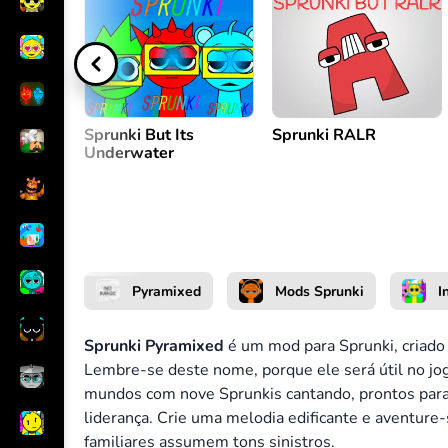
Criar melodia
ou
Sprunki But Its
Sprunki RALR
Underwater
Pyramixed
Mods Sprunki
I
Sprunki Pyramixed
é um mod para Sprunki, criado
Lembre-se deste nome, porque ele será útil no j
mundos com nove Sprunkis cantando, prontos para
liderança.
Crie uma melodia edificante e aventur
familiares assumem tons sinistros.