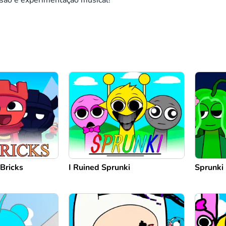
ssão e experimentação musical!
Bricks
I Ruined Sprunki
Sprunki