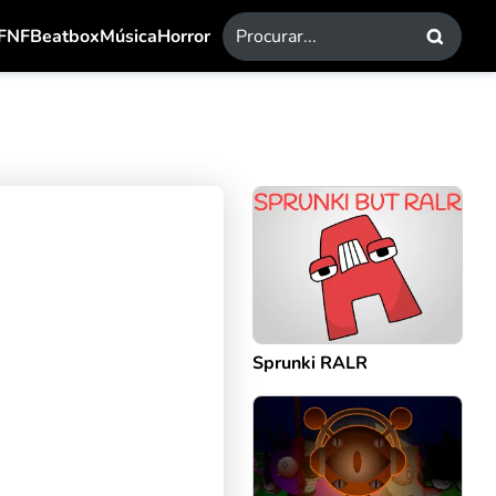
FNF
Beatbox
Música
Horror
Sprunki RALR