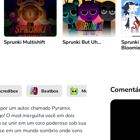
Sprunki Multishift
Sprunki But Uh…
Sprunki
Bloomie
Comentár
ncredibox
Beatbox
Música
 por um autor chamado Pyramix.
ogo! O mod mergulha você em dois
 se unir em um coro poderoso sob sua
e-se em um mundo sombrio onde sons