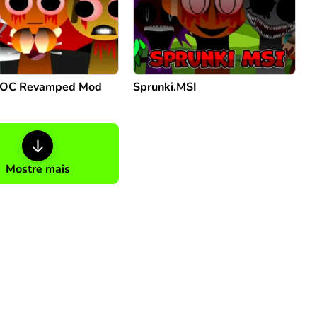
i OC Revamped Mod
Sprunki.MSI
Mostre mais