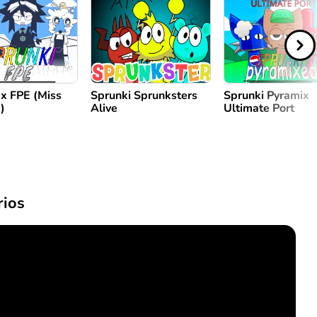
 x FPE (Miss
Sprunki Sprunksters
Sprunki Pyramix
)
Alive
Ultimate Port
ios