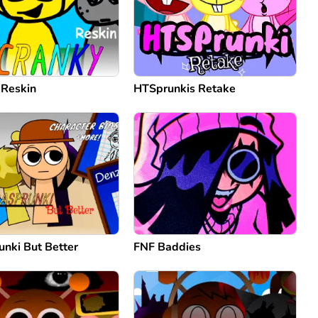
 Reskin
HTSprunkis Retake
unki But Better
FNF Baddies