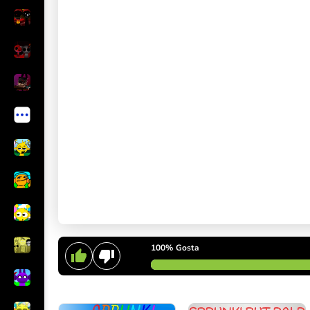
100%
Gosta