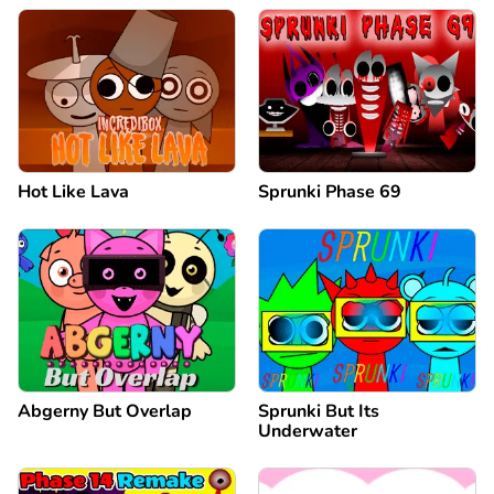
Hot Like Lava
Sprunki Phase 69
Abgerny But Overlap
Sprunki But Its
Underwater