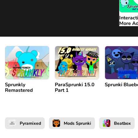
Interact
More Ad
Remix 2
Sprunkly
ParaSprunki 15.0
Sprunki Blueb
Remastered
Part 1
Pyramixed
Mods Sprunki
Beatbox