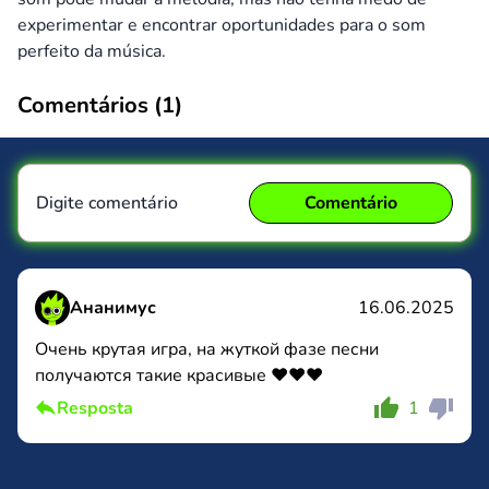
experimentar e encontrar oportunidades para o som
perfeito da música.
Comentários (
1
)
Digite comentário
Comentário
Ананимус
16.06.2025
Очень крутая игра, на жуткой фазе песни
получаются такие красивые ❤️❤️❤️
Comentário
Cancelar
Resposta
1