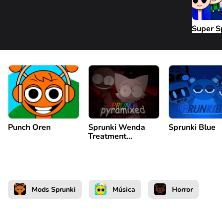
Super S
Punch Oren
Sprunki Wenda
Sprunki Blue
Treatment
Pyramixed 3.0
Mods Sprunki
Música
Horror