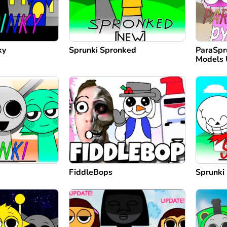
ky
Sprunki Spronked
ParaSpr
Models 
FiddleBops
Sprunki