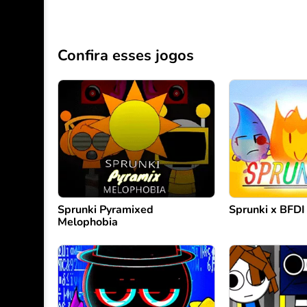
Confira esses jogos
Sprunki Pyramixed
Sprunki x BFDI
Melophobia