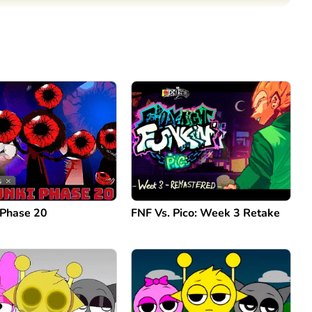
Comentário
Cancelar
 Phase 20
FNF Vs. Pico: Week 3 Retake