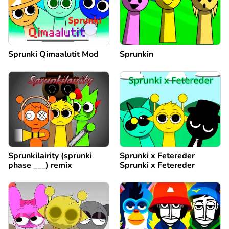
Sprunki Qimaalutit Mod
Sprunkin
Sprunkilairity (sprunki
Sprunki x Fetereder
phase ___) remix
Sprunki x Fetereder