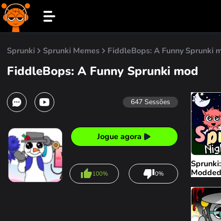
Sprunki
Sprunki Memes
FiddleBops: A Funny Sprunki 
FiddleBops: A Funny Sprunki mod
647
Sessões
Jogue agora
Sprunki
Modde
100%
0%