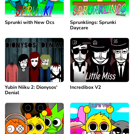
Sprunki with New Ocs
Sprunklings: Sprunki
Daycare
Yubin Niiku 2: Dionysos'
Incredibox V2
Denial