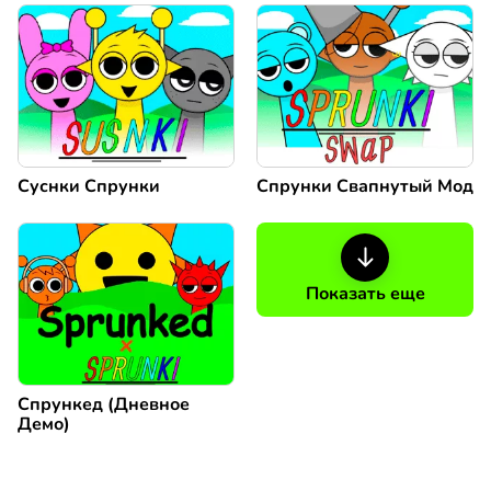
Суснки Спрунки
Спрунки Свапнутый Мод
Показать еще
Спрункед (Дневное
Демо)