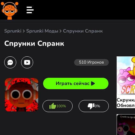
Sprunki
Sprunki Моды
Спрунки Спранк
Спрунки Спранк
510
Игроков
Играть сейчас
Скрунк
Обновл
100%
0%