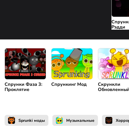
Спрунк
Рэдди
Спрунки Фаза 3:
Спрункинг Мод
Скрункли
Проклятие
Обновленны
Sprunki моды
Музыкальные
Хорро