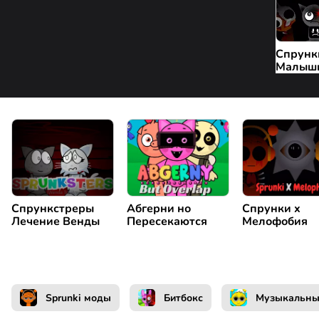
Спрунк
Малыш
Спрункстреры
Абгерни но
Спрунки x
Лечение Венды
Пересекаются
Мелофобия
Sprunki моды
Битбокс
Музыкальн