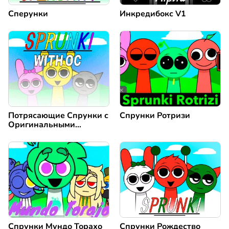
Сперунки
Инкредибокс V1
Потрясающие Спрунки с
Спрунки Ротризи
Оригинальными
Персонажами / Sprunki
with OC
Спрунки Мундо Торахо
Спрунки Рождество