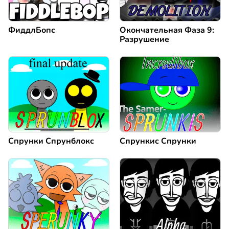
ФиддлБопс
Окончательная Фаза 9:
Разрушение
Спрунки Спрунблокс
Спрункис Спрунки