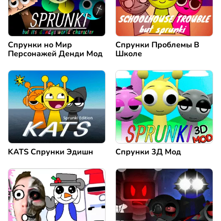
Спрунки но Мир
Спрунки Проблемы В
Персонажей Денди Мод
Школе
KATS Спрунки Эдишн
Спрунки 3Д Мод