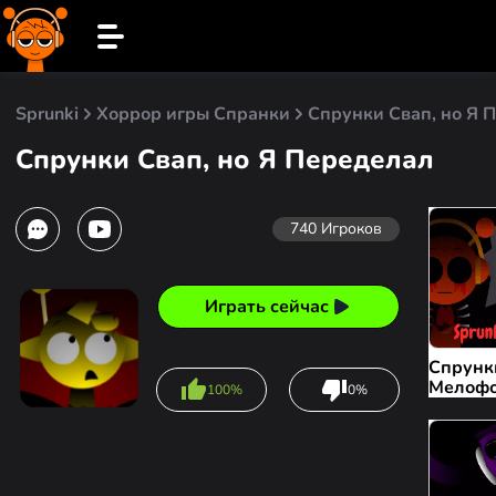
Sprunki
Хоррор игры Спранки
Спрунки Свап, но Я 
Спрунки Свап, но Я Переделал
740
Игроков
Играть сейчас
Спрунк
Мелоф
100%
0%