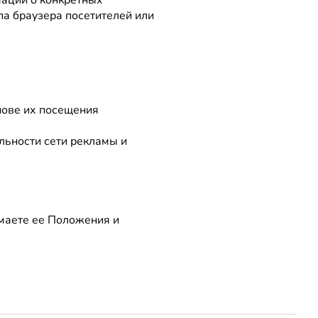
па браузера посетителей или
нове их посещения
льности сети рекламы и
маете ее Положения и