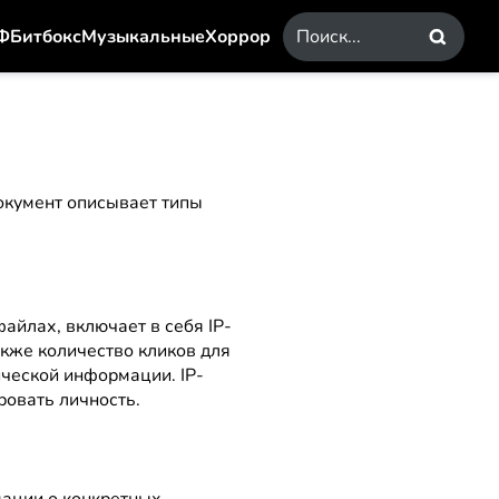
Ф
Битбокс
Музыкальные
Хоррор
окумент описывает типы
айлах, включает в себя IP-
также количество кликов для
ической информации. IP-
овать личность.
мации о конкретных