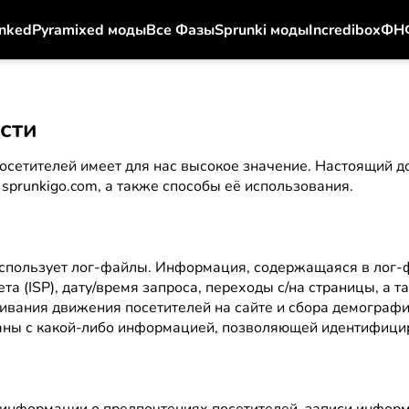
nked
Pyramixed моды
Все Фазы
Sprunki моды
Incredibox
ФН
сти
осетителей имеет для нас высокое значение. Настоящий д
prunkigo.com, а также способы её использования.
 использует лог-файлы. Информация, содержащаяся в лог-ф
та (ISP), дату/время запроса, переходы с/на страницы, а 
живания движения посетителей на сайте и сбора демограф
аны с какой-либо информацией, позволяющей идентифицир
я информации о предпочтениях посетителей, записи инфор