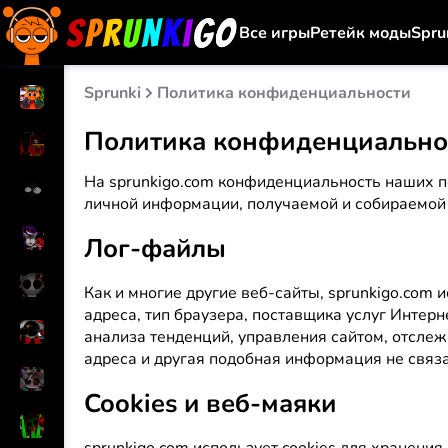
Все игры
Ретейк моды
Spru
Sprunki
Политика конфиденциальности
Политика конфиденциально
На sprunkigo.com конфиденциальность наших п
личной информации, получаемой и собираемой s
Лог-файлы
Как и многие другие веб-сайты, sprunkigo.com
адреса, тип браузера, поставщика услуг Интерне
анализа тенденций, управления сайтом, отсле
адреса и другая подобная информация не связ
Cookies и веб-маяки
sprunkigo.com использует cookies для хранени