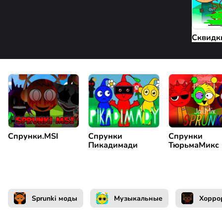
Сквидк
Спрунки.MSI
Спрунки
Спрунки
Пикадимади
ТюрьмаМикс
Sprunki моды
Музыкальные
Хорро