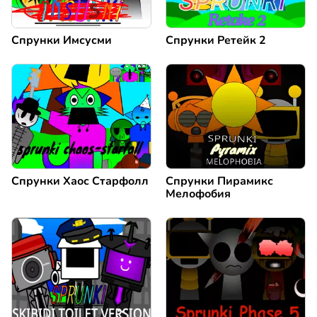
Спрунки Имсусми
Спрунки Ретейк 2
Спрунки Хаос Старфолл
Спрунки Пирамикс
Мелофобия