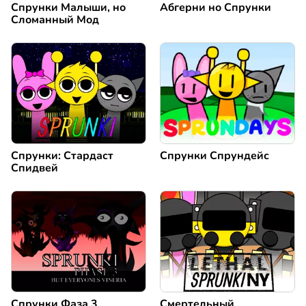
Спрунки Малыши, но
Абгерни но Спрунки
Сломанный Мод
Спрунки: Стардаст
Спрунки Спрундейс
Спидвей
Спрунки Фаза 3
Смертельный