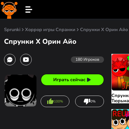
Sprunki
Хоррор игры Спранки
Спрунки X Орин Айо
Спрунки X Орин Айо
180
Игроков
Играть сейчас
Спрунк
Тюрьм
100%
0%