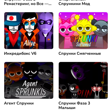
Ремастеринг, но Все —
Спрункини Мод
Винерия
Инкредибокс V6
Спрунки Смягченные
Агент Спрунки
Спрунки Фаза 3
Малыши