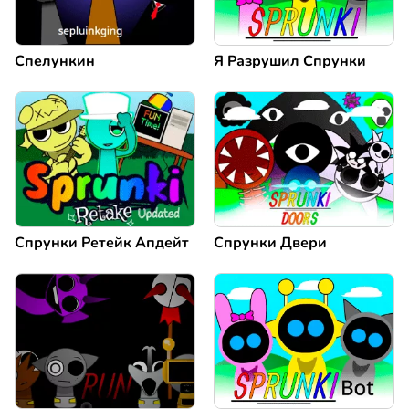
Спелункин
Я Разрушил Спрунки
Спрунки Ретейк Апдейт
Спрунки Двери