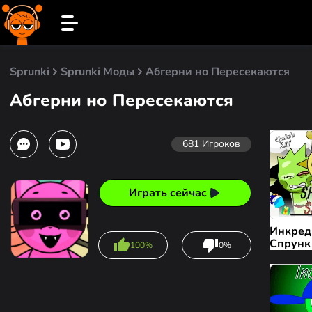
Sprunki
Sprunki Моды
Абгерни но Пересекаются
Абгерни но Пересекаются
681
Игроков
Играть сейчас
Инкред
Спрунк
100%
0%