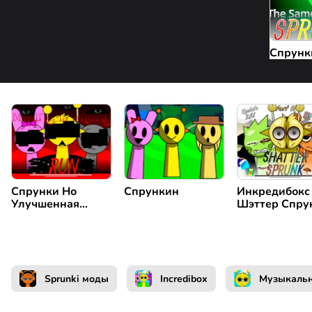
Спрунк
Спрунки Но
Спрункин
Инкредибокс
Улучшенная
Шэттер Спру
Анимация
Sprunki моды
Incredibox
Музыкаль