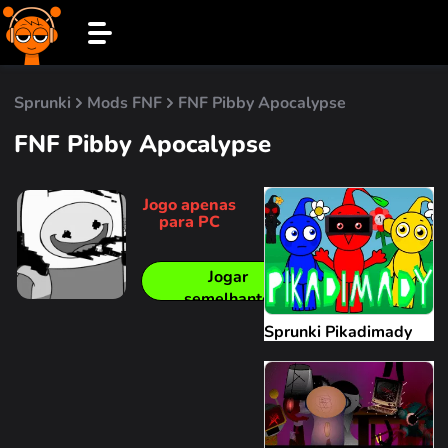
Sprunki
Mods FNF
FNF Pibby Apocalypse
FNF Pibby Apocalypse
Jogo apenas
para PC
Jogar
semelhante
Sprunki Pikadimady