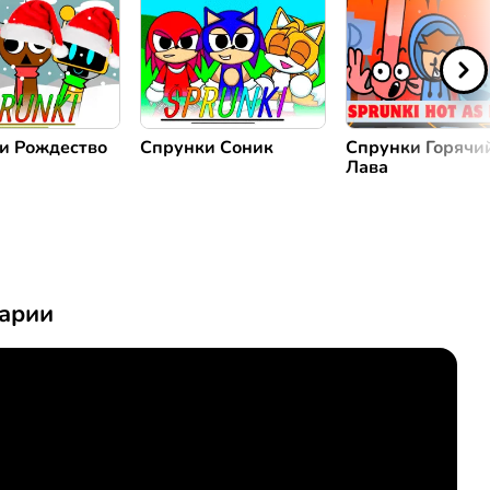
и Рождество
Спрунки Соник
Спрунки Горячи
Лава
арии