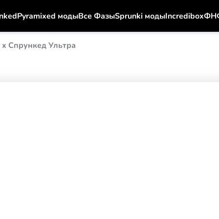
nked
Pyramixed моды
Все Фазы
Sprunki моды
Incredibox
ФН
 x Спрункед Ультра