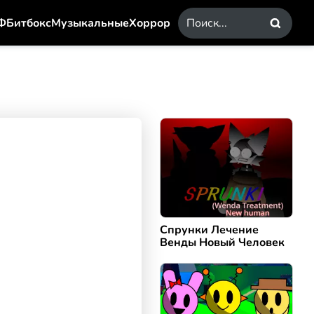
Ф
Битбокс
Музыкальные
Хоррор
Спрунки Лечение
Венды Новый Человек