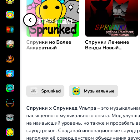
Создать мелодию
или
Спрунки но Более
Спрунки Лечение
Аккуратный
Венды Новый
Человек
Sprunked
Музыкальные
Спрунки x Спрункед Ультра
– это музыкальная
насыщенного музыкального опыта. Мод улучшае
на наивысший уровень, но также и прорабатыв
саундтреков. Создавай инновационные саундтр
наполняя её совершенством объединения звуко