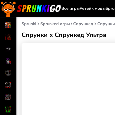
Все игры
Ретейк моды
Spru
Sprunki
Sprunked игры / Спрункед
Спрунки
Спрунки x Спрункед Ультра