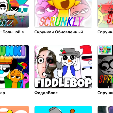
: Большой в
Скрункли Обновленный
Спрунк
кер
ФиддлБопс
Спрунк