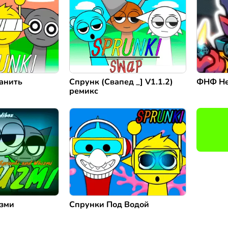
анить
Спрунк (Свапед _] V1.1.2)
ФНФ Не
ремикс
зми
Спрунки Под Водой