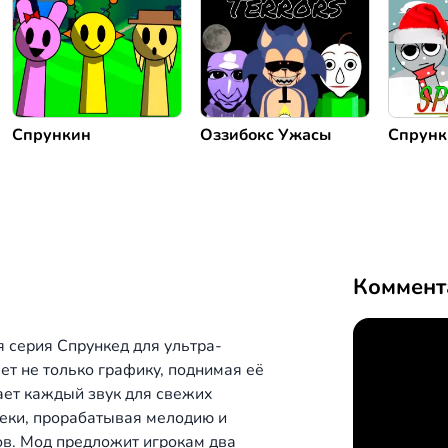
Спрункин
Оззибокс Ужасы
Спрунк
Коммент
 серия Спрункед для ультра-
т не только графику, поднимая её
ает каждый звук для свежих
еки, прорабатывая мелодию и
в. Мод предложит игрокам два