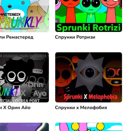
ли Ремастеред
Спрунки Ротризи
и X Орин Айо
Спрунки x Мелофобия