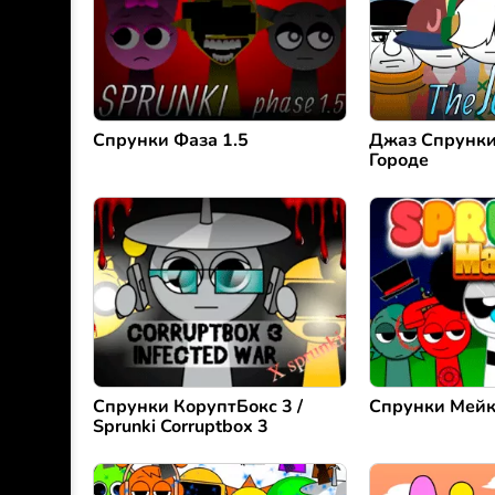
Спрунки Фаза 1.5
Джаз Спрунки
Городе
Спрунки КоруптБокс 3 /
Спрунки Мей
Sprunki Corruptbox 3