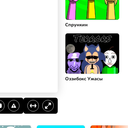
Спрункин
Оззибокс Ужасы