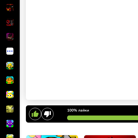
100%
лайки