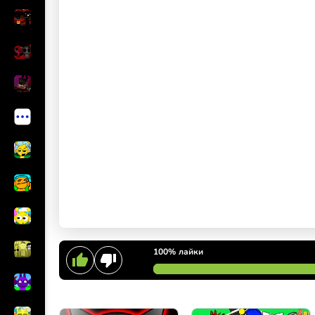
100%
лайки