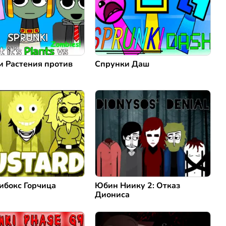
и Растения против
Спрунки Даш
ибокс Горчица
Юбин Ниику 2: Отказ
Диониса