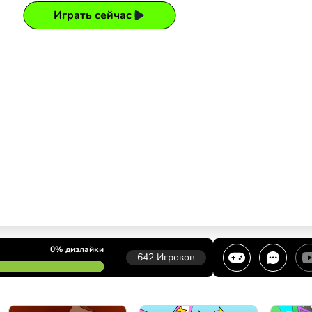
Играть сейчас
0%
дизлайки
642
Игроков