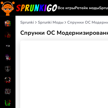
Все игры
Ретейк моды
Spru
Sprunki
Sprunki Моды
Спрунки OC Модерн
Спрунки OC Модернизирован