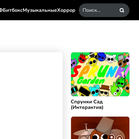
Ф
Битбокс
Музыкальные
Хоррор
Спрунки Сад
(Интерактив)