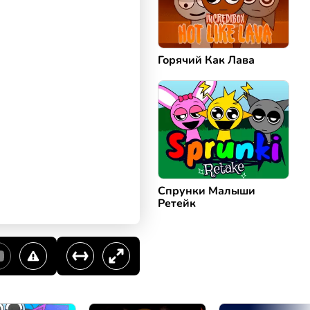
Горячий Как Лава
Спрунки Малыши
Ретейк