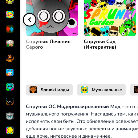
Создать мелодию
или
Спрунки: Лечение
Спрунки Сад
Серого
(Интерактив)
Sprunki моды
Музыкальные
Спрунки OC Модернизированный Мод
– это 
музыкального погружения. Насладись тем, как
исполнять свои биты. Это обновление освежае
добавляя новые звуковые эффекты и анимации.
еще ярче, интереснее и динамичнее.