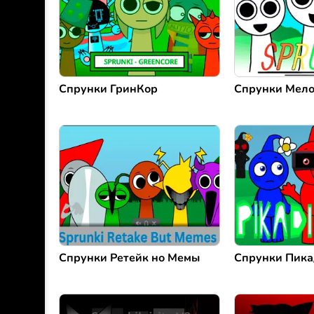
Спрунки ГринКор
Спрунки Мел
Спрунки Ретейк но Мемы
Спрунки Пик