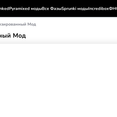
nked
Pyramixed моды
Все Фазы
Sprunki моды
Incredibox
ФН
изированный Мод
ный Мод