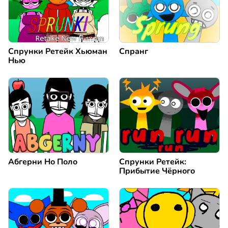
Спрунки Ретейк Хьюман
Спранг
Нью
Абгерни Но Поло
Спрунки Ретейк:
Прибытие Чёрного