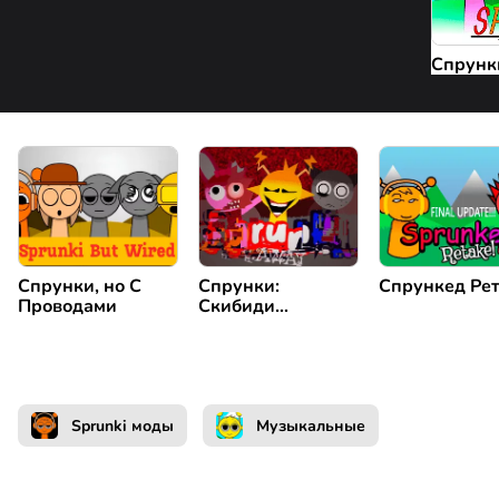
Спрунк
Спрунки, но С
Спрунки:
Спрункед Ре
Проводами
Скибиди
Ремастеринг
Sprunki моды
Музыкальные