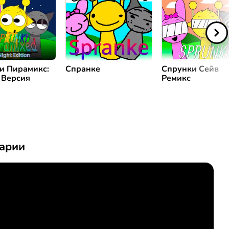
и Пирамикс:
Спранке
Спрунки Сейв
 Версия
Ремикс
арии