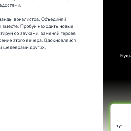
адостями.
оманды вокалистов. Объединяй
ли вместе. Пробуй находить новые
тируй со звуками, заменяй героев
роение этого вечера. Вдохновляйся
и шедеврами других.
Будь
тут...