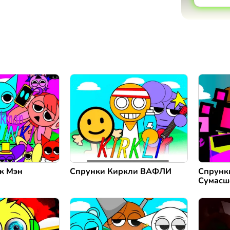
к Мэн
Спрунки Киркли ВАФЛИ
Спрунк
Сумасш