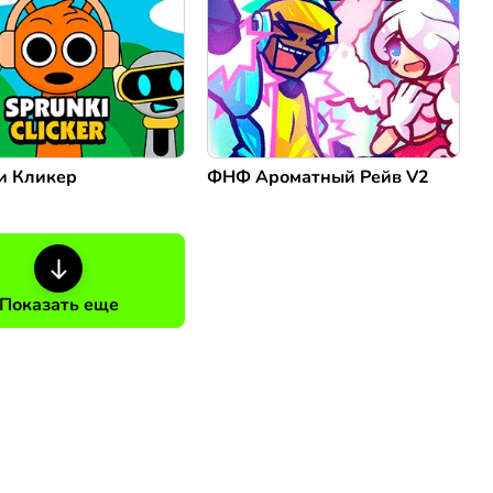
и Кликер
ФНФ Ароматный Рейв V2
Показать еще