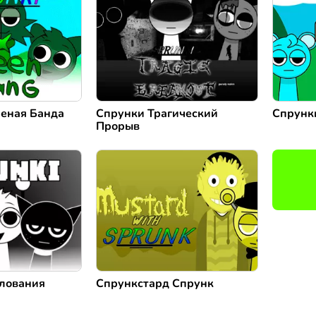
леная Банда
Спрунки Трагический
Спрунк
Прорыв
лования
Спрункстард Спрунк