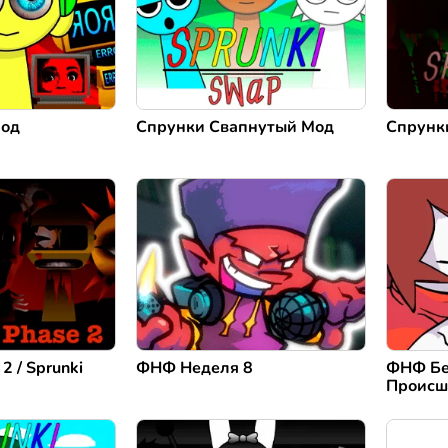
Мод
Спрунки Свапнутый Мод
Спрунк
2 / Sprunki
ФНФ Неделя 8
ФНФ Бе
Происш