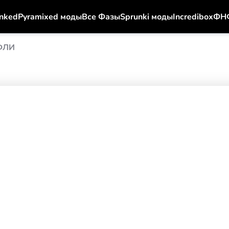
nked
Pyramixed моды
Все Фазы
Sprunki моды
Incredibox
ФН
ФЛИ