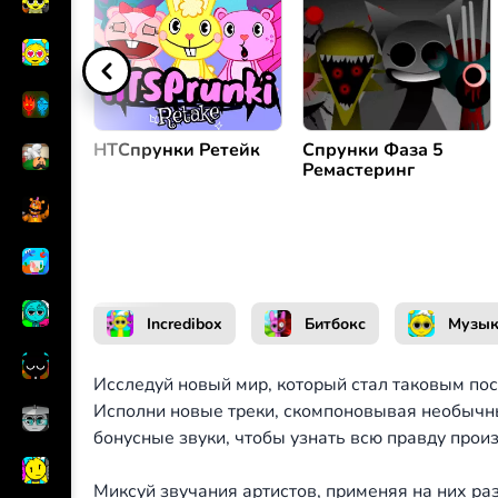
Создавать мелодии
или
Пауза
HTСпрунки Ретейк
Спрунки Фаза 5
Ремастеринг
Incredibox
Битбокс
Музык
Исследуй новый мир, который стал таковым по
Исполни новые треки, скомпоновывая необычн
бонусные звуки, чтобы узнать всю правду прои
Миксуй звучания артистов, применяя на них ра