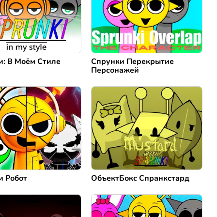
и: В Моём Стиле
Спрунки Перекрытие
Персонажей
и Робот
ОбъектБокс Спранкстард