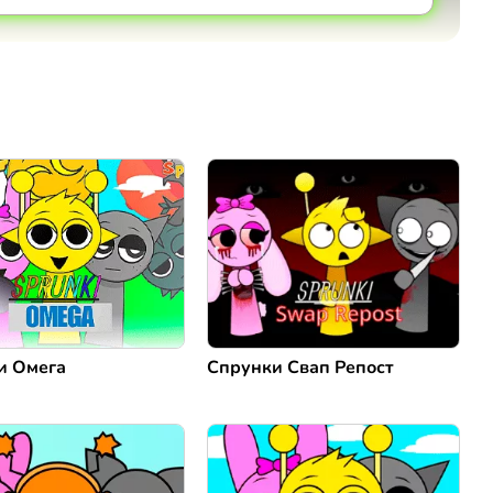
Коментировать
Отмена
и Омега
Спрунки Свап Репост