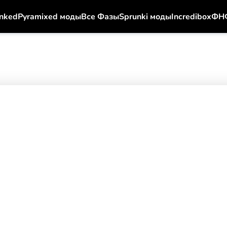
nked
Pyramixed моды
Все Фазы
Sprunki моды
Incredibox
ФН