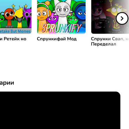
и Ретейк но
Спрункифай Мод
Спрунки Свап, н
Переделал
арии