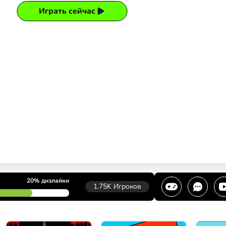
Играть сейчас
20%
дизлайки
1.75K
Игроков