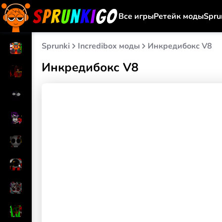
Все игры
Ретейк моды
Spru
Sprunki
Incredibox моды
Инкредибокс V8
Инкредибокс V8