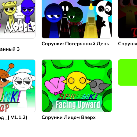
Спрунки: Потерянный День
Спрунк
анный 3
д _] V1.1.2)
Спрунки Лицом Вверх