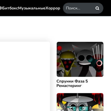
Ф
Битбокс
Музыкальные
Хоррор
Спрунки Фаза 5
Ремастеринг