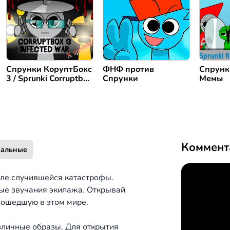
Спрунки КоруптБокс
ФНФ против
Спрунк
3 / Sprunki Corruptbox
Спрунки
Мемы
3
Коммент
альные
сле случившейся катастрофы.
ые звучания экипажа. Открывай
зошедшую в этом мире.
зличные образы. Для открытия