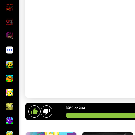
80%
лайки