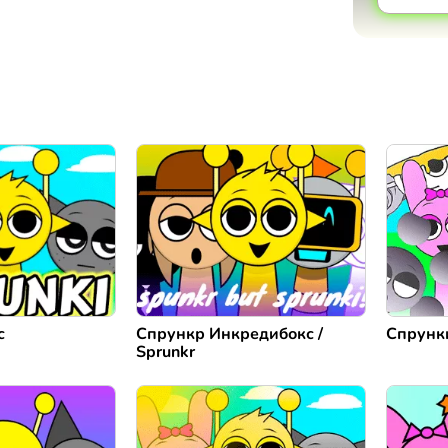
с
Спрункр Инкредибокс /
Спрунк
Sprunkr