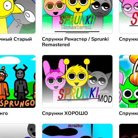
чный Старый
Спрунки Ремастер / Sprunki
Спрунк
Remastered
нго
Спрунки ХОРОШО
Спрунк