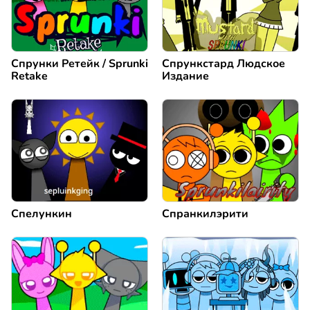
Спрунки Ретейк / Sprunki
Спрункстард Людское
Retake
Издание
Спелункин
Спранкилэрити