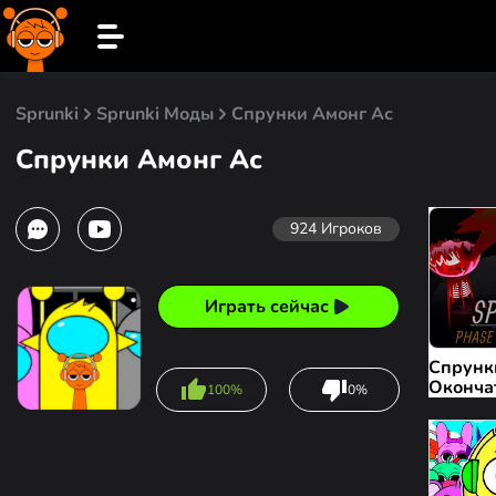
Sprunki
Sprunki Моды
Спрунки Амонг Ас
Спрунки Амонг Ас
924
Игроков
Играть сейчас
Спрунк
Оконча
100%
0%
7