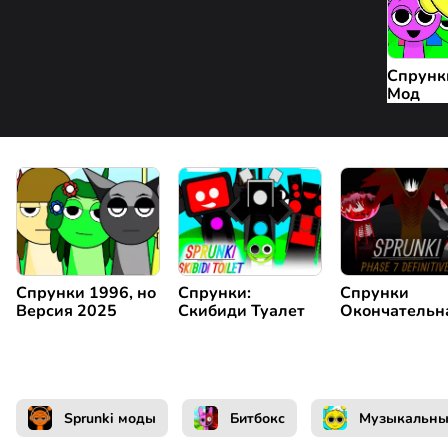
Спрунк
Мод
Спрунки 1996, но
Спрунки:
Спрунки
Версия 2025
Скибиди Туалет
Окончательн
Фаза 7
Sprunki моды
Битбокс
Музыкальн