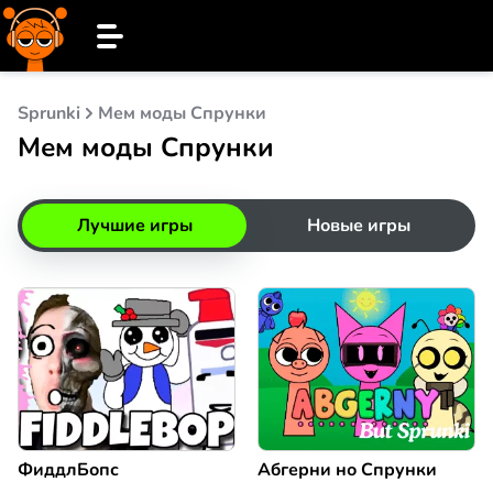
Sprunki
Мем моды Спрунки
Мем моды Спрунки
Лучшие игры
Новые игры
ФиддлБопс
Абгерни но Спрунки