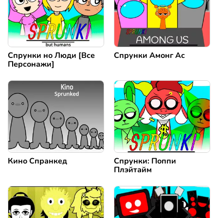
Спрунки но Люди [Все
Спрунки Амонг Ас
Персонажи]
Кино Спранкед
Спрунки: Поппи
Плэйтайм