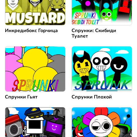
Инкредибокс Горчица
Спрунки: Скибиди
Туалет
Спрунки Гьят
Спрунки Плохой