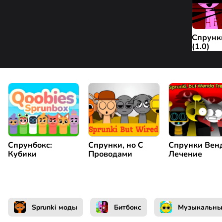
Спрунк
(1.0)
Спрунбокс:
Спрунки, но С
Спрунки Вен
Кубики
Проводами
Лечение
Sprunki моды
Битбокс
Музыкальн