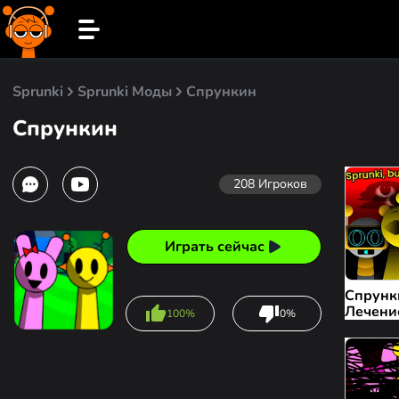
Sprunki
Sprunki Моды
Спрункин
Спрункин
208
Игроков
Играть сейчас
Спрунк
Лечени
100%
0%