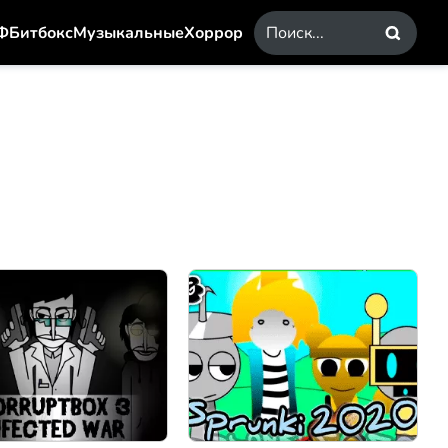
Ф
Битбокс
Музыкальные
Хоррор