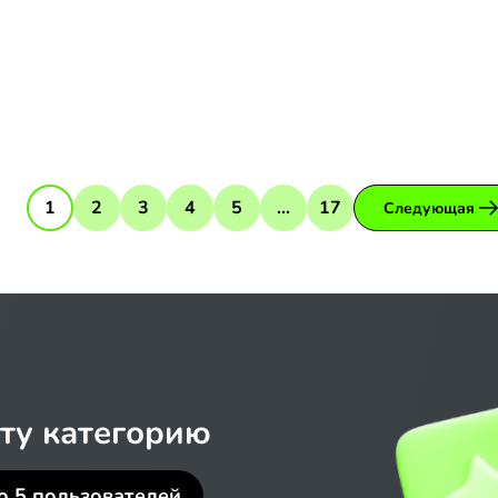
1
2
3
4
5
...
17
Следующая
ту категорию
ло
5
пользователей