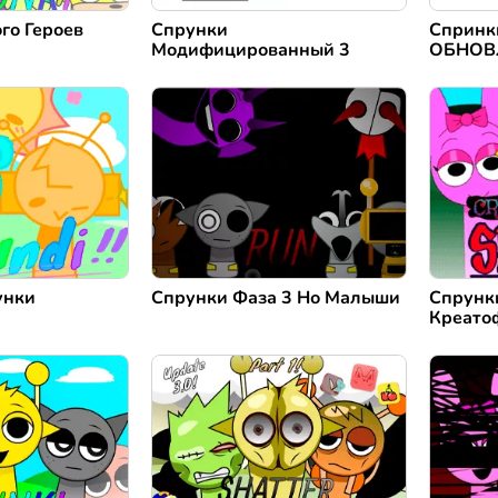
о Героев
Спрунки
Спринк
Модифицированный 3
ОБНОВ
ГЕРОИ
унки
Спрунки Фаза 3 Но Малыши
Спрунк
Креато