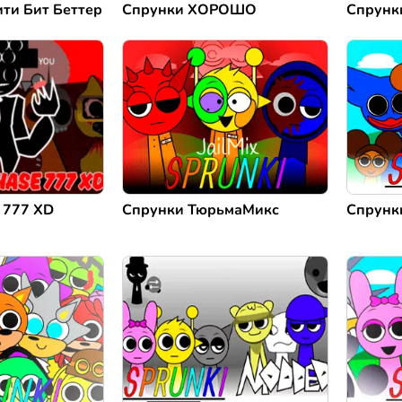
ти Бит Беттер
Спрунки ХОРОШО
Спрунк
 777 XD
Спрунки ТюрьмаМикс
Спрунк