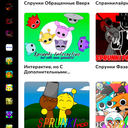
Спрунки Обращенные Вверх
Спранкилайри
Интерактив, но С
Спрунки Фаза
Дополнительными
Возможностями Спрунки
Ремикс 2