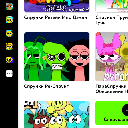
Спрунки Ретейк Мир Дэнди
Спрунки Прун
Губс
Спрунки Ре-Спрунг
ПараСпрунки 
Обновление Н
Следующа