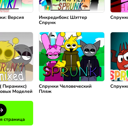
ки: Версия
Инкредибокс Шэттер
Спрунки
Спрунк
( Пирамикс)
Спрунки Человеческий
Спрунк
овых Моделей
Пляж
я страница