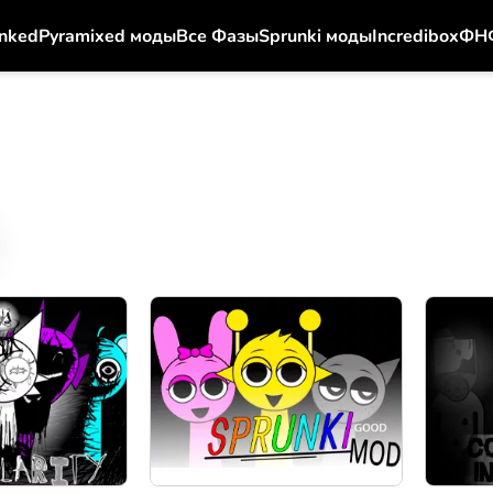
nked
Pyramixed моды
Все Фазы
Sprunki моды
Incredibox
ФН