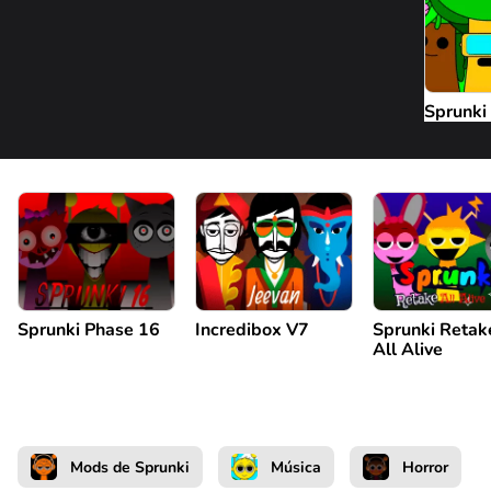
Sprunki
Sprunki Phase 16
Incredibox V7
Sprunki Retak
All Alive
Mods de Sprunki
Música
Horror