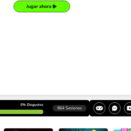
Jugar ahora
0%
Disgustos
864
Sesiones