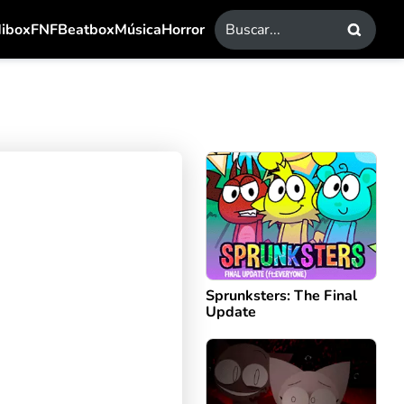
dibox
FNF
Beatbox
Música
Horror
Sprunksters: The Final
Update