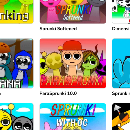
Sprunki Softened
Dimensi
a
ParaSprunki 10.0
Sprunki