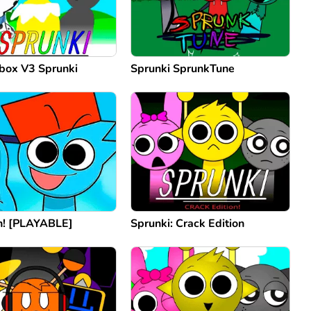
box V3 Sprunki
Sprunki SprunkTune
n! [PLAYABLE]
Sprunki: Crack Edition