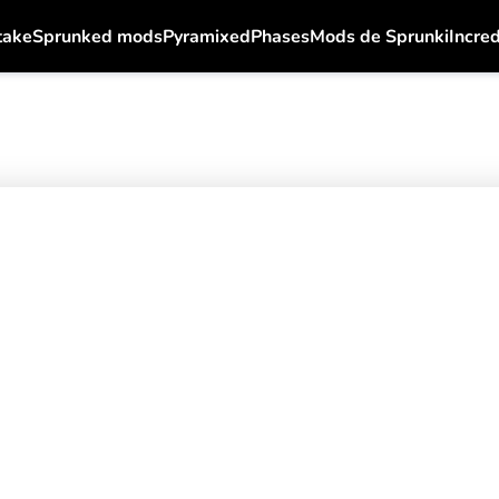
take
Sprunked mods
Pyramixed
Phases
Mods de Sprunki
Incre