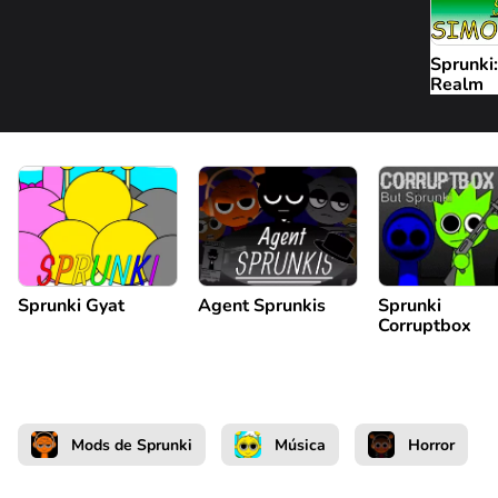
Sprunki
Realm
Sprunki Gyat
Agent Sprunkis
Sprunki
Corruptbox
Mods de Sprunki
Música
Horror