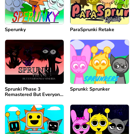
Sperunky
ParaSprunki Retake
Sprunki Phase 3
Sprunki: Sprunker
Remastered But Everyone
is Vineria