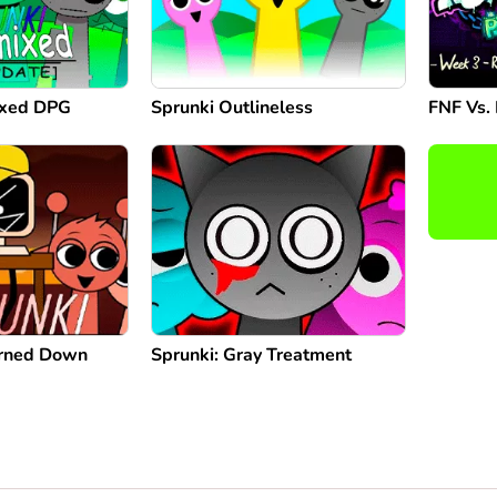
ixed DPG
Sprunki Outlineless
FNF Vs.
urned Down
Sprunki: Gray Treatment