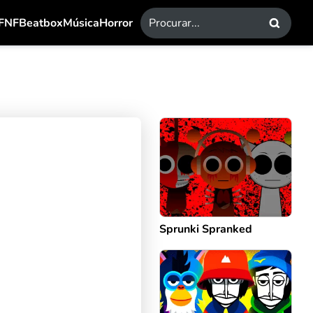
FNF
Beatbox
Música
Horror
Sprunki Spranked