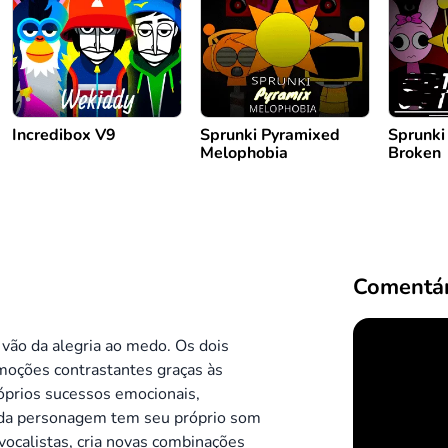
Incredibox V9
Sprunki Pyramixed
Sprunk
Melophobia
Broken
Comentár
vão da alegria ao medo. Os dois
oções contrastantes graças às
róprios sucessos emocionais,
ada personagem tem seu próprio som
vocalistas, cria novas combinações