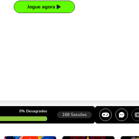
Jogue agora
0%
Desagrados
168
Sessões