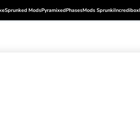
ke
Sprunked Mods
Pyramixed
Phases
Mods Sprunki
Incredibox