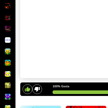
100%
Gosta