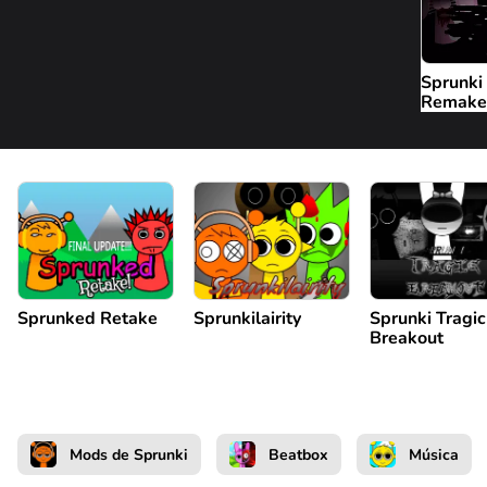
Sprunki
Remake
Sprunked Retake
Sprunkilairity
Sprunki Tragic
Breakout
Mods de Sprunki
Beatbox
Música