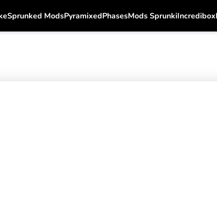
ke
Sprunked Mods
Pyramixed
Phases
Mods Sprunki
Incredibox