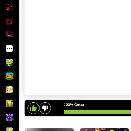
100%
Gosta