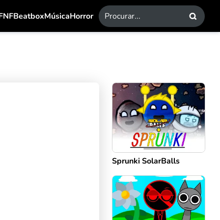
FNF
Beatbox
Música
Horror
Sprunki SolarBalls