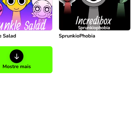
e Salad
SprunkioPhobia
Mostre mais