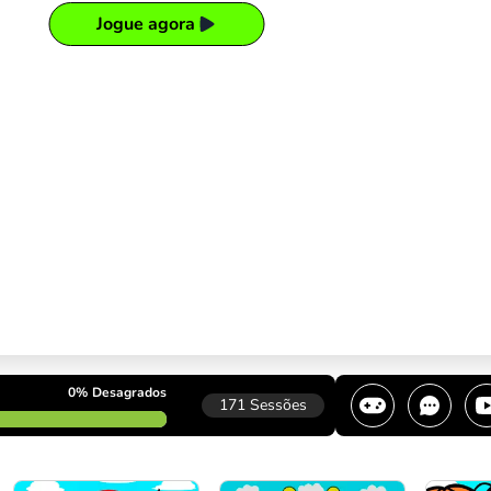
Jogue agora
0%
Desagrados
171
Sessões