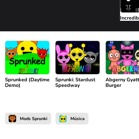
Incredi
Sprunked (Daytime
Sprunki: Stardust
Abgerny Gyat
Demo)
Speedway
Burger
Mods Sprunki
Música