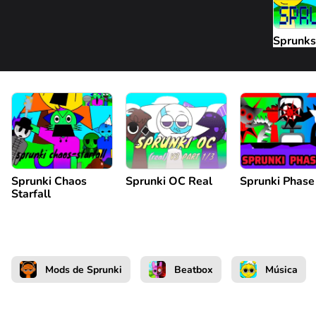
Sprunks
Sprunki Chaos
Sprunki OC Real
Sprunki Phase
Starfall
Mods de Sprunki
Beatbox
Música