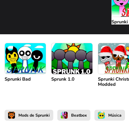
Sprunki 
Sprunki Bad
Sprunk 1.0
Sprunki Chris
Modded
Mods de Sprunki
Beatbox
Música