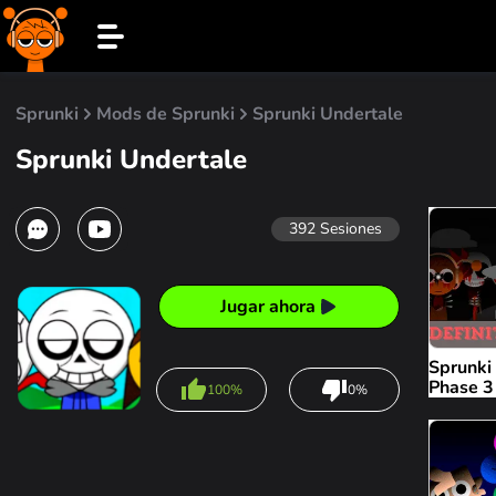
Sprunki
Mods de Sprunki
Sprunki Undertale
Sprunki Undertale
392
Sesiones
Jugar ahora
Sprunki 
Phase 3
100%
0%