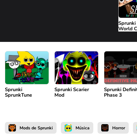
Sprunki
World C
Sprunki
Sprunki Scarier
Sprunki Defini
SprunkTune
Mod
Phase 3
Mods de Sprunki
Música
Horror