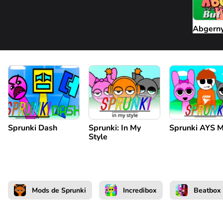
Abgerny
Sprunki Dash
Sprunki: In My
Sprunki AYS 
Style
Mods de Sprunki
Incredibox
Beatbox