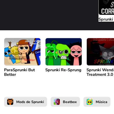
Sprunki
ParaSprunki But
Sprunki Re-Sprung
Sprunki Wend
Better
Treatment 3.0
Mods de Sprunki
Beatbox
Música