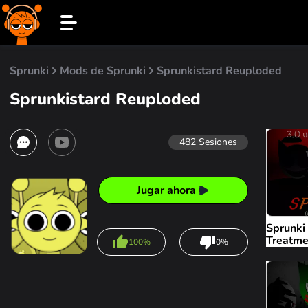
Sprunki
Mods de Sprunki
Sprunkistard Reuploded
Sprunkistard Reuploded
482
Sesiones
Jugar ahora
Sprunk
Treatme
100%
0%