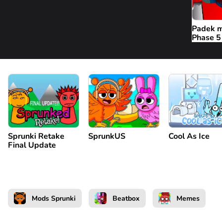
Padek m
Phase 5
Sprunki Retake
SprunkUS
Cool As Ice
Final Update
Mods Sprunki
Beatbox
Memes