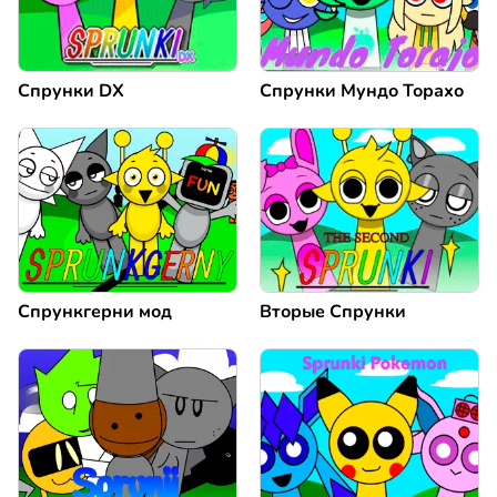
Спрунки DX
Спрунки Мундо Торахо
Спрункгерни мод
Вторые Спрунки