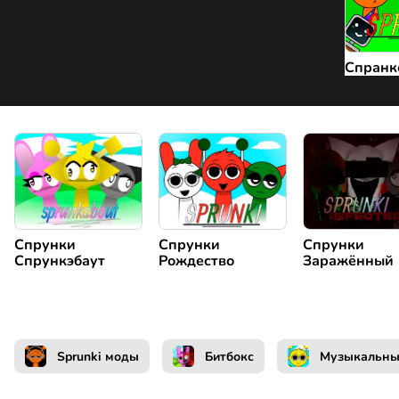
Спранк
Спрунки
Спрунки
Спрунки
Спрункэбаут
Рождество
Заражённый
Sprunki моды
Битбокс
Музыкальн