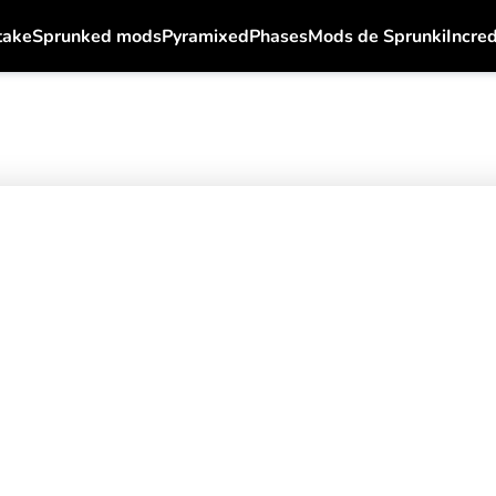
take
Sprunked mods
Pyramixed
Phases
Mods de Sprunki
Incre