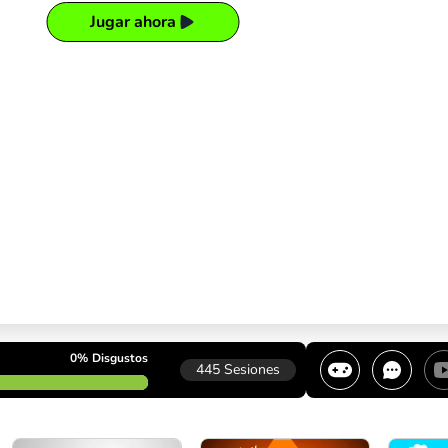
Jugar ahora
0%
Disgustos
445
Sesiones