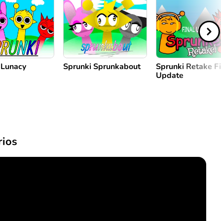
 Lunacy
Sprunki Sprunkabout
Sprunki Retake Fi
Update
ios