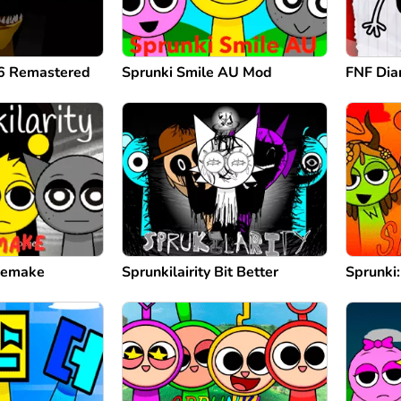
 6 Remastered
Sprunki Smile AU Mod
FNF Diar
 Remake
Sprunkilairity Bit Better
Sprunki: