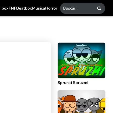
dibox
FNF
Beatbox
Música
Horror
Sprunki Spruzmi