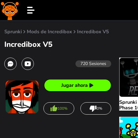
Sprunki
Mods de Incredibox
Incredibox V5
Incredibox V5
720
Sesiones
Jugar ahora
Sprunki 
Phase 1
100%
0%