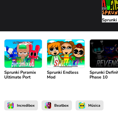
Sprunki
Sprunki Pyramix
Sprunki Endless
Sprunki Defini
Ultimate Port
Mod
Phase 10
Incredibox
Beatbox
Música